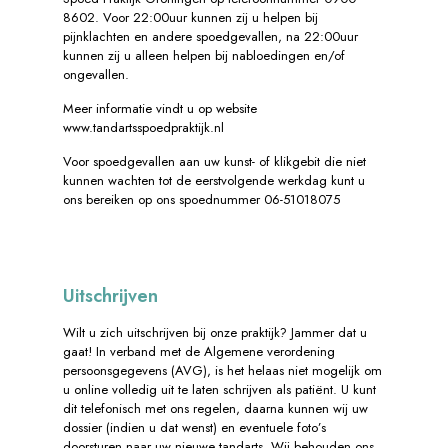
8602. Voor 22:00uur kunnen zij u helpen bij
pijnklachten en andere spoedgevallen, na 22:00uur
kunnen zij u alleen helpen bij nabloedingen en/of
ongevallen.
Meer informatie vindt u op website
www.tandartsspoedpraktijk.nl
Voor spoedgevallen aan uw kunst- of klikgebit die niet
kunnen wachten tot de eerstvolgende werkdag kunt u
ons bereiken op ons spoednummer 06-51018075
Uitschrijven
Wilt u zich uitschrijven bij onze praktijk? Jammer dat u
gaat! In verband met de Algemene verordening
persoonsgegevens (AVG), is het helaas niet mogelijk om
u online volledig uit te laten schrijven als patiënt. U kunt
dit telefonisch met ons regelen, daarna kunnen wij uw
dossier (indien u dat wenst) en eventuele foto’s
doorsturen naar uw nieuwe tandarts. Wij behouden ons